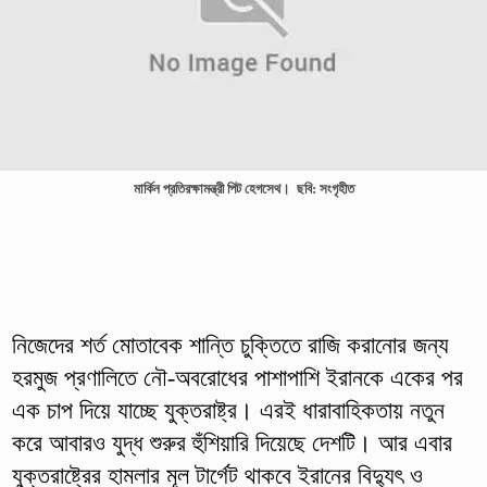
মার্কিন প্রতিরক্ষামন্ত্রী পিট হেগসেথ। ছবি: সংগৃহীত
নিজেদের শর্ত মোতাবেক শান্তি চুক্তিতে রাজি করানোর জন্য
হরমুজ প্রণালিতে নৌ-অবরোধের পাশাপাশি ইরানকে একের পর
এক চাপ দিয়ে যাচ্ছে যুক্তরাষ্ট্র। এরই ধারাবাহিকতায় নতুন
করে আবারও যুদ্ধ শুরুর হুঁশিয়ারি দিয়েছে দেশটি। আর এবার
যুক্তরাষ্ট্রের হামলার মূল টার্গেট থাকবে ইরানের বিদ্যুৎ ও