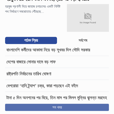
হরমুজ প্রণালী দিয়ে জাহাজ চলাচলের একটি নির্দিষ্ট
পথ নির্ধারণে সমঝোতায় পৌঁছেছে...
পাঠক প্রিয়
সর্বশেষ
বাংলাদেশি কর্মীদের আকামা নিয়ে বড় সুখবর দিল সৌদি সরকার
দেশের বাজারে সোনার দামে বড় লাফ
রাষ্ট্রপতি নির্বাচনের তারিখ ঘোষণা
বেপরোয়া ‘হানি ট্র্যাপ’ চক্র, কারা পড়ছেন এই ফাঁদে
টানা ৫ দিন অনশনের পর বিয়ে, তিন মাস পর মিলল মুন্নির ঝুলন্ত মরদেহ
সব খবর