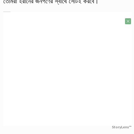
তোমরা ইরানের জনগণের স্বার্থে সেটিই করবে।
StoryLens™