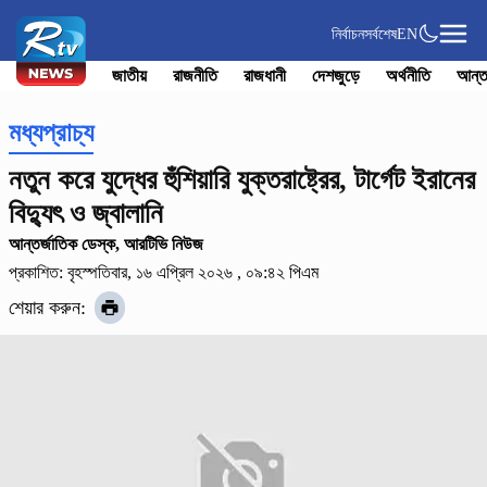
নির্বাচন
সর্বশেষ
EN
জাতীয়
রাজনীতি
রাজধানী
দেশজুড়ে
অর্থনীতি
আন্ত
মধ্যপ্রাচ্য
নতুন করে যুদ্ধের হুঁশিয়ারি যুক্তরাষ্ট্রের, টার্গেট ইরানের
বিদ্যুৎ ও জ্বালানি
আন্তর্জাতিক ডেস্ক, আরটিভি নিউজ
প্রকাশিত: বৃহস্পতিবার, ১৬ এপ্রিল ২০২৬ , ০৯:৪২ পিএম
শেয়ার করুন: