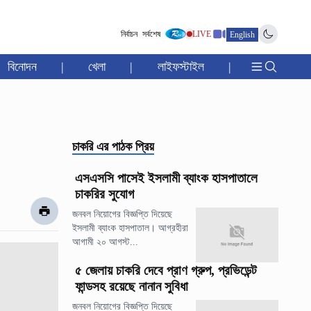
নির্বাচন
সর্বশেষ
LIVE
English
বিনোদন
|
খেলা
|
লাইফস্টাইল
|
চাকরি
এর পাঠক প্রিয়
এসএসসি পাসেই ইসলামী ব্যাংক হাসপাতালে
চাকরির সুযোগ
জনবল নিয়োগের বিজ্ঞপ্তি দিয়েছে
ইসলামী ব্যাংক হাসপাতাল। আগ্রহীরা
আগামী ২০ আগস্ট...
৫ জেলায় চাকরি দেবে প্রাণ গ্রুপ, প্রভিডেন্ট
ফান্ডসহ রয়েছে নানান সুবিধা
জনবল নিয়োগের বিজ্ঞপ্তি দিয়েছে