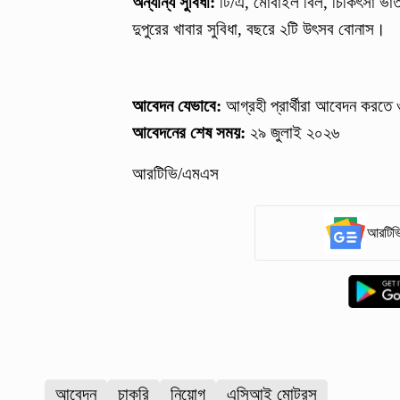
অন্যান্য সুবিধা:
টি/এ, মোবাইল বিল, চিকিৎসা ভাতা, ম
দুপুরের খাবার সুবিধা, বছরে ২টি উৎসব বোনাস।
আবেদন যেভাবে:
আগ্রহী প্রার্থীরা আবেদন করতে ও
আবেদনের শেষ সময়:
২৯ জুলাই ২০২৬
আরটিভি/এমএস
আরটিভি
আবেদন
চাকরি
নিয়োগ
এসিআই মোটরস