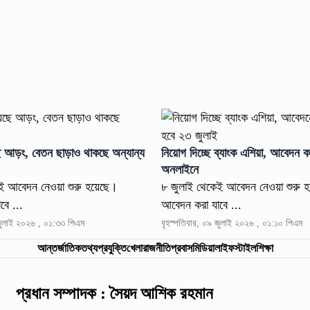
েছে আড়ং, বেতন ছাড়াও থাকছে অন্যান্য
নিয়োগ দিচ্ছে ব্যাংক এশিয়া, আবেদন ক
অনলাইনে
ই আবেদন নেওয়া শুরু হয়েছে।
৮ জুলাই থেকেই আবেদন নেওয়া শুরু 
বে ...
আবেদন করা যাবে ...
 জুলাই ২০২৬ , ০১:৩৩ পিএম
বৃহস্পতিবার, ০৯ জুলাই ২০২৬ , ০১:১০ পিএম
আন্তর্জাতিক
তথ্যপ্রযুক্তি
খেলা
রাজনীতি
প্রবাস
মিডিয়া
লাইফস্টাইল
শিক্ষা
প্রধান সম্পাদক : সৈয়দ আশিক রহমান