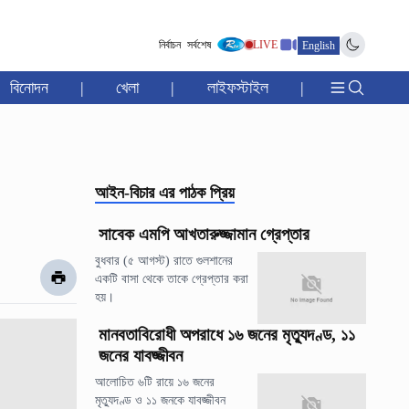
নির্বাচন
সর্বশেষ
LIVE
English
বিনোদন
|
খেলা
|
লাইফস্টাইল
|
আইন-বিচার
এর পাঠক প্রিয়
সাবেক এমপি আখতারুজ্জামান গ্রেপ্তার
বুধবার (৫ আগস্ট) রাতে গুলশানের
একটি বাসা থেকে তাকে গ্রেপ্তার করা
হয়।
মানবতাবিরোধী অপরাধে ১৬ জনের মৃত্যুদণ্ড, ১১
জনের যাবজ্জীবন
আলোচিত ৬টি রায়ে ১৬ জনের
মৃত্যুদণ্ড ও ১১ জনকে যাবজ্জীবন