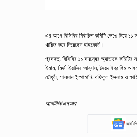
এর আগে বিসিবির নির্বাচিত কমিটি ভেঙে দিয়ে ১১ 
খারিজ করে দিয়েছেন হাইকোর্ট।
প্রসঙ্গত, বিসিবির ১১ সদস্যের অ্যাডহক কমিটি
ইমাম, মির্জা ইয়াসির আব্বাস, সৈয়দ ইব্রাহিম 
চৌধুরী, সালমান ইস্পাহানি, রফিকুল ইসলাম ও ফা
আরটিভি/এসআর
আরটিভি