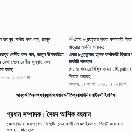
ুণে ভরপুর দেশীয় ফল গাব, জানুন উপকারিতা
এবার ৮ ব্র্যান্ডের ত্বক ফর্সাকারী ক্রিম
মার্কারি শনাক্ত
রে দেখা মেলে দেশীয় সুস্বাদু ফল
দেশের বাজারে বিক্রি হওয়া ৮টি ব্র্যান্ডে
র কাছে ...
ক্রিমে ভয়াবহ ...
্ট ২০২৬ , ১০:৩২ এএম
মঙ্গলবার, ০৪ আগস্ট ২০২৬ , ০৪:০৭ পিএম
আন্তর্জাতিক
তথ্যপ্রযুক্তি
খেলা
রাজনীতি
প্রবাস
মিডিয়া
লাইফস্টাইল
শিক্ষা
প্রধান সম্পাদক : সৈয়দ আশিক রহমান
বেঙ্গল মিডিয়া করপোরেশন লিমিটেড,১০২ কাজী নজরুল ইসলাম
এভিনিউ কারওয়ান
বাজার, ঢাকা-১২১৫