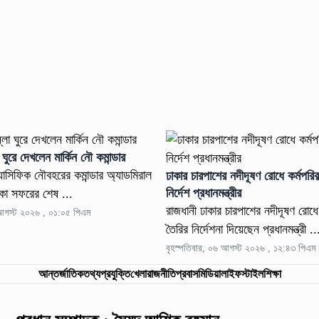
ঘুরে দেখলেন মার্কিন নৌ কমান্ডার
 প্যাসিফিক নৌবহরের কমান্ডার অ্যাডমিরাল
ঢাকার চারপাশের নদীদূষণ রোধে কর্মপরিক
নির্দেশ প্রধানমন্ত্রীর
াকা সফরের শেষ ...
রাজধানী ঢাকার চারপাশের নদীদূষণ রোধে 
 আগস্ট ২০২৬ , ০১:০৫ পিএম
তৈরির নির্দেশনা দিয়েছেন প্রধানমন্ত্রী ..
বৃহস্পতিবার, ০৬ আগস্ট ২০২৬ , ১২:৪৩ পিএম
আন্তর্জাতিক
তথ্যপ্রযুক্তি
খেলা
রাজনীতি
প্রবাস
মিডিয়া
লাইফস্টাইল
শিক্ষা