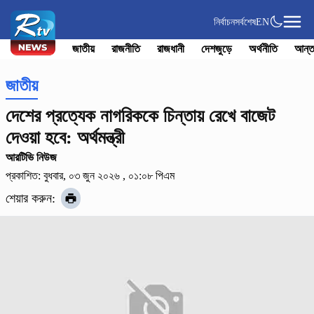
নির্বাচন
সর্বশেষ
EN
জাতীয়
রাজনীতি
রাজধানী
দেশজুড়ে
অর্থনীতি
আন্ত
জাতীয়
দেশের প্রত্যেক নাগরিককে চিন্তায় রেখে বাজেট
দেওয়া হবে: অর্থমন্ত্রী
আরটিভি নিউজ
প্রকাশিত: বুধবার, ০৩ জুন ২০২৬ , ০১:০৮ পিএম
শেয়ার করুন: