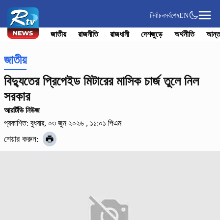
নির্বাচন
সর্বশেষ
EN
জাতীয়
রাজনীতি
রাজধানী
দেশজুড়ে
অর্থনীতি
আন্ত
জাতীয়
বিদ্যুতের প্রিপেইড মিটারের মাসিক চার্জ তুলে নিল
সরকার
আরর্টিভি নিউজ
প্রকাশিত: বুধবার, ০৩ জুন ২০২৬ , ১১:০১ পিএম
শেয়ার করুন: