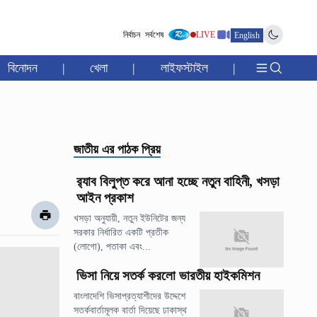
নির্বাচন
সর্বশেষ
LIVE
English
বিনোদন
|
খেলা
|
লাইফস্টাইল
|
জাতীয়
এর পাঠক প্রিয়
র‍্যাব বিলুপ্ত করে আনা হচ্ছে নতুন বাহিনী, খসড়া
আইন প্রকাশ
খসড়া অনুযায়ী, নতুন ইউনিটের জন্য
সরকার নির্ধারিত একটি প্রতীক
(লোগো), পতাকা এবং...
ভিসা নিয়ে সতর্ক করলো ভারতীয় হাইকমিশন
বাংলাদেশি ভিসাপ্রত্যাশীদের উদ্দেশে
সতর্কবার্তামূলক বার্তা দিয়েছে ঢাকাস্থ