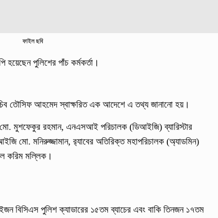
ফাইল ছবি
হয়েছেন পুলিশের পাঁচ কর্মকর্তা।
পসচিব তৌসিফ আহমেদ স্বাক্ষরিত এক আদেশে এ তথ্য জানানো হয়।
ি মো. মুশফেকুর রহমান, এনএসআই পরিচালক (ডিআইজি) ব্যারিস্টার
আইজি মো. মনিরুজ্জামান, র‌্যাবের অতিরিক্ত মহাপরিচালক (অ্যাডমিন)
উল করিম মল্লিক।
ম দুইজন বিসিএস পুলিশ ক্যাডারের ১৫তম ব্যাচের এবং বাকি তিনজন ১৭তম