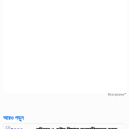
StoryLens™
আরও পড়ুন