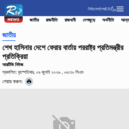
নির্বাচন
সর্বশেষ
EN
জাতীয়
রাজনীতি
রাজধানী
দেশজুড়ে
অর্থনীতি
আন্ত
জাতীয়
শেখ হাসিনার দেশে ফেরার বার্তায় পররাষ্ট্র প্রতিমন্ত্রীর
প্রতিক্রিয়া
আরটিভি নিউজ
প্রকাশিত: বৃহস্পতিবার, ০৯ জুলাই ২০২৬ , ০৬:৩০ পিএম
শেয়ার করুন: