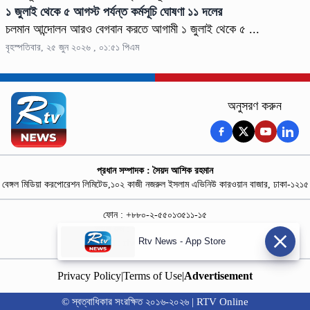
১ জুলাই থেকে ৫ আগস্ট পর্যন্ত কর্মসূচি ঘোষণা ১১ দলের
চলমান আন্দোলন আরও বেগবান করতে আগামী ১ জুলাই থেকে ৫ ...
বৃহস্পতিবার, ২৫ জুন ২০২৬ , ০১:৫১ পিএম
অনুসরণ করুন
প্রধান সম্পাদক : সৈয়দ আশিক রহমান
বেঙ্গল মিডিয়া করপোরেশন লিমিটেড,১০২ কাজী নজরুল ইসলাম এভিনিউ কারওয়ান বাজার, ঢাকা-১২১৫
ফোন : +৮৮০-২-৫৫০১৩৫১১-১৫
নিউজ রুম : +৮৮০-১৮৭৮১৮৪৩৬৯-৭০
Rtv News - App Store
বিজ্ঞাপন :
rtvdigitalad@gmail.com
Privacy Policy
|
Terms of Use
|
Advertisement
© স্বত্বাধিকার সংরক্ষিত ২০১৬-২০২৬ | RTV Online