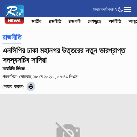
নির্বাচন
সর্বশেষ
EN
জাতীয়
রাজনীতি
রাজধানী
দেশজুড়ে
অর্থনীতি
আন্ত
রাজনীতি
এনসিপির ঢাকা মহানগর উত্তরের নতুন ভারপ্রাপ্ত
সদস্যসচিব সাদিয়া
আরটিভি নিউজ
প্রকাশিত: সোমবার, ১৮ মে ২০২৬ , ০৭:৪১ পিএম
শেয়ার করুন: