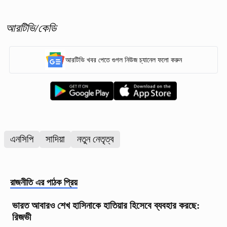
আরটিভি/কেডি
আরটিভি খবর পেতে গুগল নিউজ চ্যানেল ফলো করুন
এনসিপি
সাদিয়া
নতুন নেতৃত্ব
রাজনীতি
এর পাঠক প্রিয়
ভারত আবারও শেখ হাসিনাকে হাতিয়ার হিসেবে ব্যবহার করছে:
রিজভী