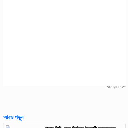
StoryLens™
আরও পড়ুন