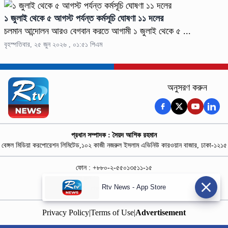
১ জুলাই থেকে ৫ আগস্ট পর্যন্ত কর্মসূচি ঘোষণা ১১ দলের
চলমান আন্দোলন আরও বেগবান করতে আগামী ১ জুলাই থেকে ৫ ...
বৃহস্পতিবার, ২৫ জুন ২০২৬ , ০১:৫১ পিএম
অনুসরণ করুন
প্রধান সম্পাদক : সৈয়দ আশিক রহমান
বেঙ্গল মিডিয়া করপোরেশন লিমিটেড,১০২ কাজী নজরুল ইসলাম এভিনিউ কারওয়ান বাজার, ঢাকা-১২১৫
ফোন : +৮৮০-২-৫৫০১৩৫১১-১৫
নিউজ রুম : +৮৮০-১৮৭৮১৮৪৩৬৯-৭০
Rtv News - App Store
বিজ্ঞাপন :
rtvdigitalad@gmail.com
Privacy Policy
|
Terms of Use
|
Advertisement