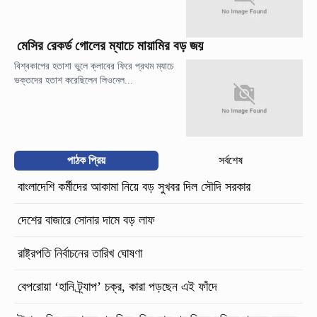
মেসির রেকর্ড গোলের ম্যাচে মায়ামির বড় জয়
বিশ্বকাপের হতাশা ভুলে ক্লাবের ফিরে প্রথম ম্যাচে
ভক্তদের হতাশ করেছিলেন লিওনেল...
পাঠক প্রিয়
সর্বশেষ
বাংলাদেশি কর্মীদের আকামা নিয়ে বড় সুখবর দিল সৌদি সরকার
দেশের বাজারে সোনার দামে বড় লাফ
রাষ্ট্রপতি নির্বাচনের তারিখ ঘোষণা
বেপরোয়া ‘হানি ট্র্যাপ’ চক্র, কারা পড়ছেন এই ফাঁদে