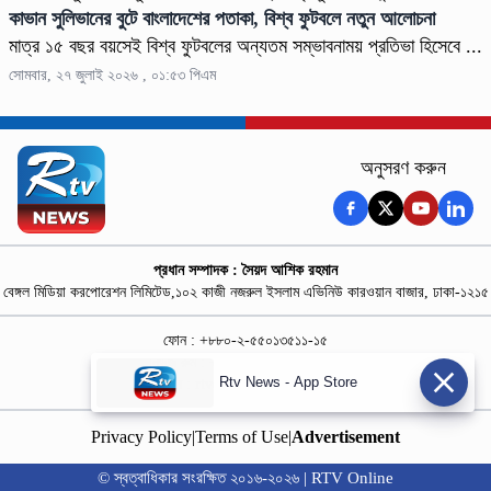
কাভান সুলিভানের বুটে বাংলাদেশের পতাকা, বিশ্ব ফুটবলে নতুন আলোচনা
মাত্র ১৫ বছর বয়সেই বিশ্ব ফুটবলের অন্যতম সম্ভাবনাময় প্রতিভা হিসেবে ...
সোমবার, ২৭ জুলাই ২০২৬ , ০১:৫৩ পিএম
অনুসরণ করুন
প্রধান সম্পাদক : সৈয়দ আশিক রহমান
বেঙ্গল মিডিয়া করপোরেশন লিমিটেড,১০২ কাজী নজরুল ইসলাম এভিনিউ কারওয়ান বাজার, ঢাকা-১২১৫
ফোন : +৮৮০-২-৫৫০১৩৫১১-১৫
নিউজ রুম : +৮৮০-১৮৭৮১৮৪৩৬৯-৭০
Rtv News - App Store
বিজ্ঞাপন :
rtvdigitalad@gmail.com
Privacy Policy
|
Terms of Use
|
Advertisement
© স্বত্বাধিকার সংরক্ষিত ২০১৬-২০২৬ | RTV Online