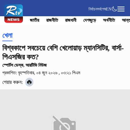
নির্বাচন
সর্বশেষ
EN
জাতীয়
রাজনীতি
রাজধানী
দেশজুড়ে
অর্থনীতি
আন্ত
খেলা
বিশ্বকাপে সবচেয়ে বেশি খেলোয়াড় ম্যানসিটির, বার্সা-
পিএসজির কত?
স্পোর্টস ডেস্ক, আরটিভি নিউজ
প্রকাশিত: বৃহস্পতিবার, ০৪ জুন ২০২৬ , ০৩:২১ পিএম
শেয়ার করুন: