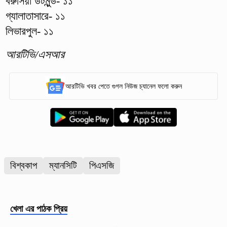
বরুসিয়া ডর্টমুন্ড- ১১
গ্যালাতাসারে- ১১
লিভারপুল- ১১
আরটিভি/এসআর
আরটিভি খবর পেতে গুগল নিউজ চ্যানেল ফলো করুন
বিশ্বকাপ
ম্যানসিটি
পিএসজি
খেলা
এর পাঠক প্রিয়