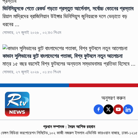
ভিনিসিয়ুসকে পেতে রেকর্ড গড়তে প্রস্তুত আর্সেনাল, সর্বোচ্চ বেতনের প্রস্তাব
রিয়াল মাদ্রিদের ব্রাজিলিয়ান উইঙ্গার ভিনিসিয়ুস জুনিয়রকে দলে ভেড়াতে বড়
ধরনের ...
সোমবার, ২৭ জুলাই ২০২৬ , ০২:৪৩ পিএম
কাভান সুলিভানের বুটে বাংলাদেশের পতাকা, বিশ্ব ফুটবলে নতুন আলোচনা
মাত্র ১৫ বছর বয়সেই বিশ্ব ফুটবলের অন্যতম সম্ভাবনাময় প্রতিভা হিসেবে ...
সোমবার, ২৭ জুলাই ২০২৬ , ০১:৫৩ পিএম
অনুসরণ করুন
প্রধান সম্পাদক : সৈয়দ আশিক রহমান
বেঙ্গল মিডিয়া করপোরেশন লিমিটেড,১০২ কাজী নজরুল ইসলাম এভিনিউ কারওয়ান বাজার, ঢাকা-১২১৫