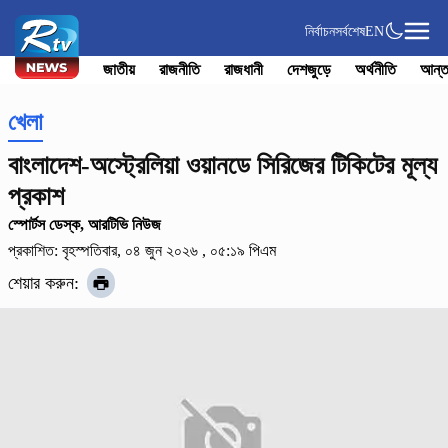
নির্বাচন
সর্বশেষ
EN
জাতীয়
রাজনীতি
রাজধানী
দেশজুড়ে
অর্থনীতি
আন্ত
খেলা
বাংলাদেশ-অস্ট্রেলিয়া ওয়ানডে সিরিজের টিকিটের মূল্য
প্রকাশ
স্পোর্টস ডেস্ক, আরটিভি নিউজ
প্রকাশিত: বৃহস্পতিবার, ০৪ জুন ২০২৬ , ০৫:১৯ পিএম
শেয়ার করুন: