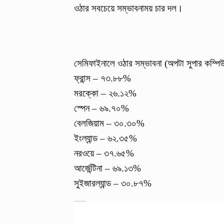
ওঠার সবচেয়ে সম্ভাবনাময় চার দল।
সেমিফাইনালে ওঠার সম্ভাবনা (অপটা সুপার কম্পি
ফ্রান্স – ৭৩.৮৮%
মরক্কো – ২৬.১২%
স্পেন – ৬৯.৭০%
বেলজিয়াম – ৩০.৩০%
ইংল্যান্ড – ৬২.৩৫%
নরওয়ে – ৩৭.৬৫%
আর্জেন্টিনা – ৬৯.১৩%
সুইজারল্যান্ড – ৩০.৮৭%