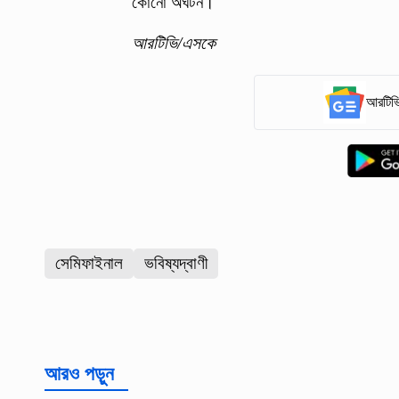
কোনো অঘটন।
আরটিভি/এসকে
আরটিভি
সেমিফাইনাল
ভবিষ্যদ্বাণী
আরও পড়ুন