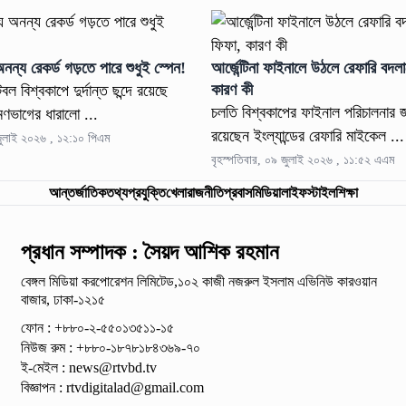
নন্য রেকর্ড গড়তে পারে শুধুই স্পেন!
আর্জেন্টিনা ফাইনালে উঠলে রেফারি বদল
কারণ কী
ল বিশ্বকাপে দুর্দান্ত ছন্দে রয়েছে
চলতি বিশ্বকাপের ফাইনাল পরিচালনার জ
ণভাগের ধারালো ...
রয়েছেন ইংল্যান্ডের রেফারি মাইকেল ...
 জুলাই ২০২৬ , ১২:১০ পিএম
বৃহস্পতিবার, ০৯ জুলাই ২০২৬ , ১১:৫২ এএম
আন্তর্জাতিক
তথ্যপ্রযুক্তি
খেলা
রাজনীতি
প্রবাস
মিডিয়া
লাইফস্টাইল
শিক্ষা
প্রধান সম্পাদক : সৈয়দ আশিক রহমান
বেঙ্গল মিডিয়া করপোরেশন লিমিটেড,১০২ কাজী নজরুল ইসলাম
এভিনিউ কারওয়ান
বাজার, ঢাকা-১২১৫
ফোন : +৮৮০-২-৫৫০১৩৫১১-১৫
নিউজ রুম : +৮৮০-১৮৭৮১৮৪৩৬৯-৭০
ই-মেইল :
news@rtvbd.tv
বিজ্ঞাপন :
rtvdigitalad@gmail.com