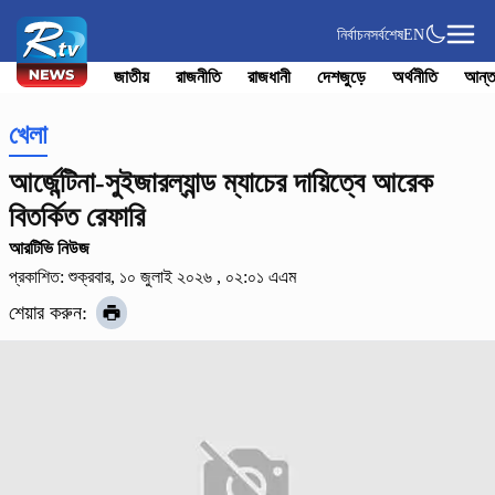
নির্বাচন
সর্বশেষ
EN
জাতীয়
রাজনীতি
রাজধানী
দেশজুড়ে
অর্থনীতি
আন্ত
খেলা
আর্জেন্টিনা-সুইজারল্যান্ড ম্যাচের দায়িত্বে আরেক
বিতর্কিত রেফারি
আরটিভি নিউজ
প্রকাশিত: শুক্রবার, ১০ জুলাই ২০২৬ , ০২:০১ এএম
শেয়ার করুন: