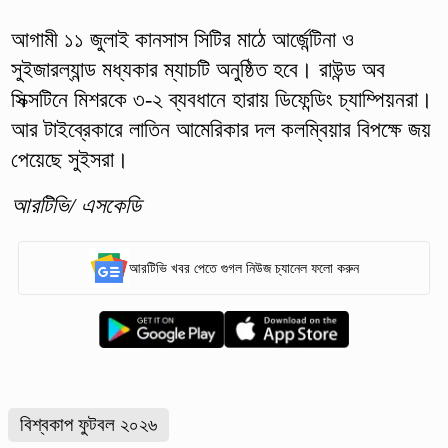
আগামী ১১ জুলাই কানসাস সিটির মাঠে আর্জেন্টিনা ও
সুইজারল্যান্ড মধ্যকার ম্যাচটি অনুষ্ঠিত হবে। রাউন্ড অব
সিক্সটিনে মিশরকে ৩-২ ব্যবধানে হারায় ডিফেন্ডিং চ্যাম্পিয়নরা।
আর টাইব্রেকারে লাতিন আমেরিকার দল কলম্বিয়ার বিপক্ষে জয়
পেয়েছে সুইসরা।
আরটিভি/ এসকেডি
আরটিভি খবর পেতে গুগল নিউজ চ্যানেল ফলো করুন
বিশ্বকাপ ফুটবল ২০২৬