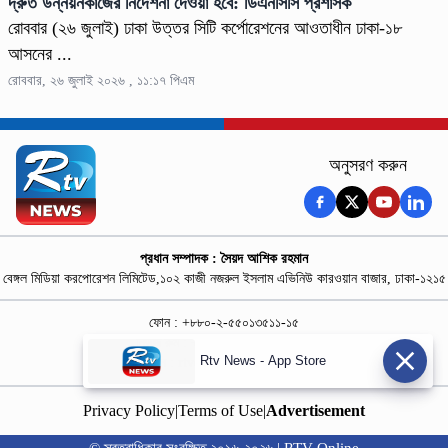
দ্রুত উন্নয়নকাজের নির্দেশনা দেওয়া হবে: ডিএনসিসি প্রশাসক
রোববার (২৬ জুলাই) ঢাকা উত্তর সিটি কর্পোরেশনের আওতাধীন ঢাকা-১৮
আসনের ...
রোববার, ২৬ জুলাই ২০২৬ , ১১:১৭ পিএম
অনুসরণ করুন
প্রধান সম্পাদক : সৈয়দ আশিক রহমান
বেঙ্গল মিডিয়া করপোরেশন লিমিটেড,১০২ কাজী নজরুল ইসলাম এভিনিউ কারওয়ান বাজার, ঢাকা-১২১৫
ফোন : +৮৮০-২-৫৫০১৩৫১১-১৫
নিউজ রুম : +৮৮০-১৮৭৮১৮৪৩৬৯-৭০
Rtv News - App Store
বিজ্ঞাপন :
rtvdigitalad@gmail.com
Privacy Policy
|
Terms of Use
|
Advertisement
© স্বত্বাধিকার সংরক্ষিত ২০১৬-২০২৬ | RTV Online