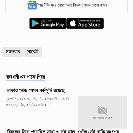
আরটিভি খবর পেতে গুগল নিউজ চ্যানেল ফলো করুন
মঙ্গলবার
মার্কেট
রাজধানী
এর পাঠক প্রিয়
ঢাকায় আজ যেসব কর্মসূচি রয়েছে
বৃহস্পতিবার (৬ আগস্ট) দিনের শুরুতেই দেখে নিন
গুরুত্বপূর্ণ কিছু কর্মসূচির তালিকা।
ব্রিজের নিচে পড়েছিল মাথা ও দুই হাত, খোঁজ নেই বাকি অংশের