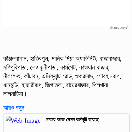
StoryLens™
কাঁঠালবাগান, হাতিরপুল, মানিক মিয়া অ্যাভিনিউ, রাজাবাজার,
মণিপুরিপাড়া, তেজকুনীপাড়া, ফার্মগেট, কাওয়ান বাজার,
নীলক্ষেত, কাঁটাবন, এলিফ্যান্ট রোড, শুক্রাবাদ, সোবহানবাগ,
ধানমন্ডি, হাজারীবাগ, জিগাতলা, রায়েরবাজার, পিলখানা,
লালমাটিয়া।
আরও পড়ুন
ঢাকায় আজ যেসব কর্মসূচি রয়েছে