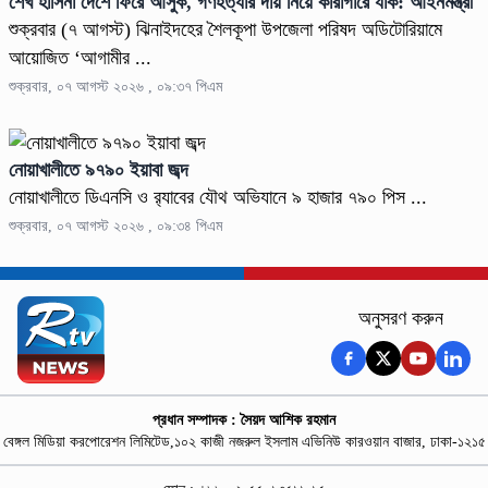
শেখ হাসিনা দেশে ফিরে আসুক, গণহত্যার দায় নিয়ে কারাগারে যাক: আইনমন্ত্রী
শুক্রবার (৭ আগস্ট) ঝিনাইদহের শৈলকূপা উপজেলা পরিষদ অডিটোরিয়ামে
আয়োজিত ‘আগামীর ...
শুক্রবার, ০৭ আগস্ট ২০২৬ , ০৯:৩৭ পিএম
নোয়াখালীতে ৯৭৯০ ইয়াবা জব্দ
নোয়াখালীতে ডিএনসি ও র‍্যাবের যৌথ অভিযানে ৯ হাজার ৭৯০ পিস ...
শুক্রবার, ০৭ আগস্ট ২০২৬ , ০৯:৩৪ পিএম
অনুসরণ করুন
প্রধান সম্পাদক : সৈয়দ আশিক রহমান
বেঙ্গল মিডিয়া করপোরেশন লিমিটেড,১০২ কাজী নজরুল ইসলাম এভিনিউ কারওয়ান বাজার, ঢাকা-১২১৫