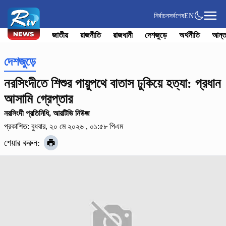
নির্বাচন
সর্বশেষ
EN
জাতীয়
রাজনীতি
রাজধানী
দেশজুড়ে
অর্থনীতি
আন্ত
দেশজুড়ে
নরসিংদীতে শিশুর পায়ুপথে বাতাস ঢুকিয়ে হত্যা: প্রধান
আসামি গ্রেপ্তার
নরসিংদী প্রতিনিধি, আরটিভি নিউজ
প্রকাশিত: বুধবার, ২০ মে ২০২৬ , ০১:৫৮ পিএম
শেয়ার করুন: