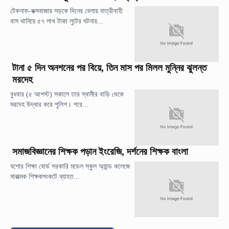
টেকনাফ-কক্সবাজার সড়কে দিনের বেলায় যাত্রীবাহী
বাস থামিয়ে ৫৭ লাখ টাকা লুটের ঘটনায়...
টানা ৫ দিন অনশনের পর বিয়ে, তিন মাস পর মিলল মুন্নির ঝুলন্ত
মরদেহ
বুধবার (৫ আগস্ট) সকালে তার স্বামীর বাড়ি থেকে
মরদেহ উদ্ধার করে পুলিশ। পরে...
সমাজবিজ্ঞানের শিক্ষক পড়ান ইংরেজি, দর্শনের শিক্ষক বাংলা
যশোর শিক্ষা বোর্ড সরকারি মডেল স্কুল অ্যান্ড কলেজে
মারাত্মক শিক্ষকসংকটে ব্যাহত...