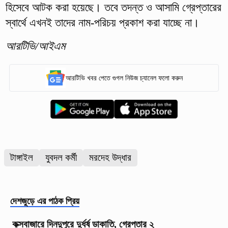
হিসেবে আটক করা হয়েছে। তবে তদন্ত ও আসামি গ্রেপ্তারের
স্বার্থে এখনই তাদের নাম-পরিচয় প্রকাশ করা যাচ্ছে না।
আরটিভি/আইএম
আরটিভি খবর পেতে গুগল নিউজ চ্যানেল ফলো করুন
টাঙ্গাইল
যুবদল কর্মী
মরদেহ উদ্ধার
দেশজুড়ে
এর পাঠক প্রিয়
কক্সবাজারে দিনদুপুরে দুর্ধর্ষ ডাকাতি, গ্রেপ্তার ২