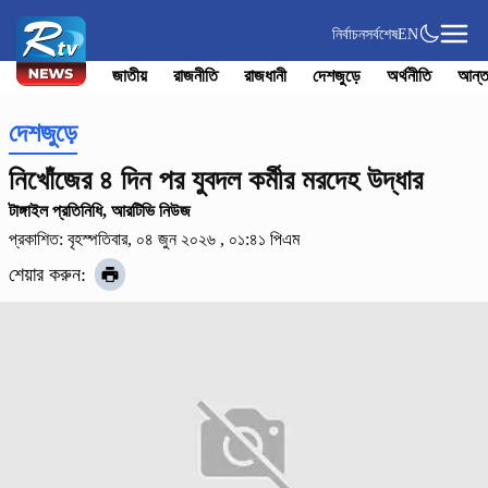
নির্বাচন
সর্বশেষ
EN
জাতীয়
রাজনীতি
রাজধানী
দেশজুড়ে
অর্থনীতি
আন্ত
দেশজুড়ে
নিখোঁজের ৪ দিন পর যুবদল কর্মীর মরদেহ উদ্ধার
টাঙ্গাইল প্রতিনিধি, আরটিভি নিউজ
প্রকাশিত: বৃহস্পতিবার, ০৪ জুন ২০২৬ , ০১:৪১ পিএম
শেয়ার করুন: