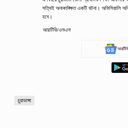
সত্যিই অনাকাঙ্ক্ষিত একটি ঘটনা। অফিসিয়ালি অভ
হবে।
আরটিভি/এসএস
আরটিভি
চুয়াডাঙ্গা