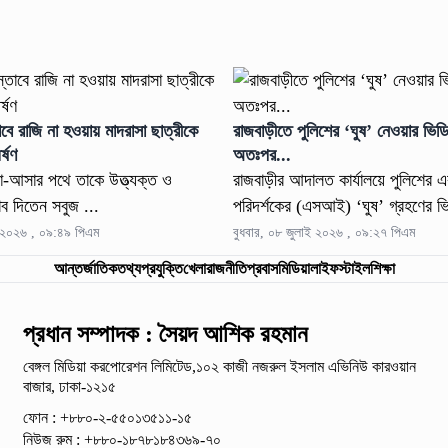
াবে রাজি না হওয়ায় মাদরাসা ছাত্রীকে
রাজবাড়ীতে পুলিশের ‘ঘুষ’ নেওয়ার ভিড
্ষণ
অতঃপর...
য়া-আসার পথে তাকে উত্ত্যক্ত ও
রাজবাড়ীর আদালত কার্যালয়ে পুলিশের
াব দিতেন সবুজ ...
পরিদর্শকের (এসআই) ‘ঘুষ’ গ্রহণের ভ
ই ২০২৬ , ০৯:৪৯ পিএম
বুধবার, ০৮ জুলাই ২০২৬ , ০৯:২৭ পিএম
আন্তর্জাতিক
তথ্যপ্রযুক্তি
খেলা
রাজনীতি
প্রবাস
মিডিয়া
লাইফস্টাইল
শিক্ষা
প্রধান সম্পাদক : সৈয়দ আশিক রহমান
বেঙ্গল মিডিয়া করপোরেশন লিমিটেড,১০২ কাজী নজরুল ইসলাম
এভিনিউ কারওয়ান
বাজার, ঢাকা-১২১৫
ফোন : +৮৮০-২-৫৫০১৩৫১১-১৫
নিউজ রুম : +৮৮০-১৮৭৮১৮৪৩৬৯-৭০