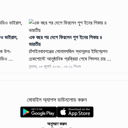
িও ভাইরাল,
এক বছর পর দেশে ফিরলেন পুশ ইনের শিকার ৪
ভারতীয়
 এক উপ-
চাঁপাইনবাবগঞ্জের সোনামসজিদ স্থলবন্দর ইমিগ্রেশন
িডিও ...
চেকপোস্টে আনুষ্ঠানিক প্রক্রিয়া শেষে শিশুসহ চার ...
বুধবার, ০৮ জুলাই ২০২৬ , ০৯:২১ পিএম
মোবাইল অ্যাপস ডাউনলোড করুন
অনুসরণ করুন