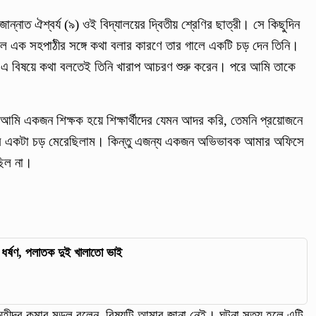
নাত ঐশ্বর্য (৯) ওই বিদ্যালয়ের দ্বিতীয় শ্রেণির ছাত্রী। সে কিছুদিন
লে এক সহপাঠীর সঙ্গে কথা বলার কারণে তার গালে একটি চড় দেন তিনি।
ায়। এ বিষয়ে কথা বলতেই তিনি খারাপ আচরণ শুরু করেন। পরে আমি তাকে
ন, আমি একজন শিক্ষক হয়ে শিক্ষার্থীদের যেমন আদর করি, তেমনি প্রয়োজনে
একটা চড় মেরেছিলাম। কিন্তু এজন্য একজন অভিভাবক আমার অফিসে
 ছিল না।
ে ধর্ষণ, পলাতক দুই খালাতো ভাই
 অহীন্দ্র কুমার মন্ডল বলেন, বিষয়টি আমার জানা নেই। ঘটনা সত্য হলে এটি