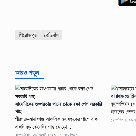
পিরোজপুর
বেড়িবাঁধ
আরও পড়ুন
থানাহাজতে মি
বৃহস্পতিবার (
সাংবাদিকের তৎপরতায় পাচার থেকে রক্ষা পেল সরকারি
গাছ
হাজতের ভেতর 
পীরগঞ্জ–মাদারগঞ্জ আঞ্চলিক মহাসড়কের পাশে থাকা
বৃহস্পতিবার, ০৯
একটি বড় রেইনট্রি গাছ ঝোড়ো ...
বৃহস্পতিবার, ০৯ জুলাই ২০২৬ , ০৮:৪১ পিএম