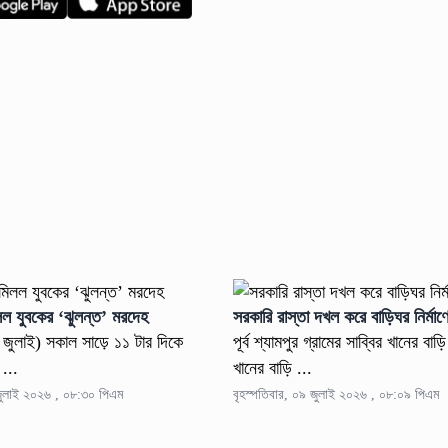
লল যুবকের ‘ঝুলন্ত’ মরদেহ
সরকারি রাস্তা দখল করে বাড়িঘর নির্ম
৯ জুলাই) সকাল সাড়ে ১১ টার দিকে
পূর্ব শ্যামপুর গ্রামের সাব্বির খানের বা
...
খানের বাড়ি ...
 জুলাই ২০২৬ , ০৮:৩০ পিএম
বৃহস্পতিবার, ০৯ জুলাই ২০২৬ , ০৮:০৯ পিএম