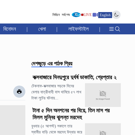
নির্বাচন
সর্বশেষ
LIVE
English
বিনোদন
|
খেলা
|
লাইফস্টাইল
|
দেশজুড়ে
এর পাঠক প্রিয়
কক্সবাজারে দিনদুপুরে দুর্ধর্ষ ডাকাতি, গ্রেপ্তার ২
টেকনাফ-কক্সবাজার সড়কে দিনের
বেলায় যাত্রীবাহী বাস থামিয়ে ৫৭ লাখ
টাকা লুটের ঘটনায়...
টানা ৫ দিন অনশনের পর বিয়ে, তিন মাস পর
মিলল মুন্নির ঝুলন্ত মরদেহ
বুধবার (৫ আগস্ট) সকালে তার
স্বামীর বাড়ি থেকে মরদেহ উদ্ধার করে