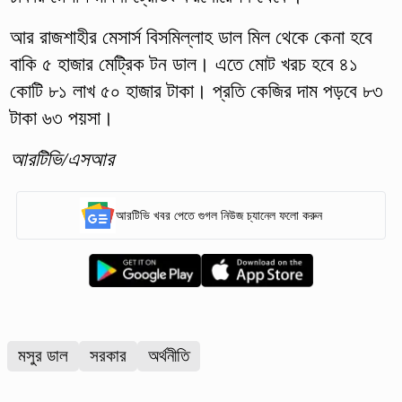
আর রাজশাহীর মেসার্স বিসমিল্লাহ ডাল মিল থেকে কেনা হবে
বাকি ৫ হাজার মেট্রিক টন ডাল। এতে মোট খরচ হবে ৪১
কোটি ৮১ লাখ ৫০ হাজার টাকা। প্রতি কেজির দাম পড়বে ৮৩
টাকা ৬৩ পয়সা।
আরটিভি/এসআর
আরটিভি খবর পেতে গুগল নিউজ চ্যানেল ফলো করুন
মসুর ডাল
সরকার
অর্থনীতি