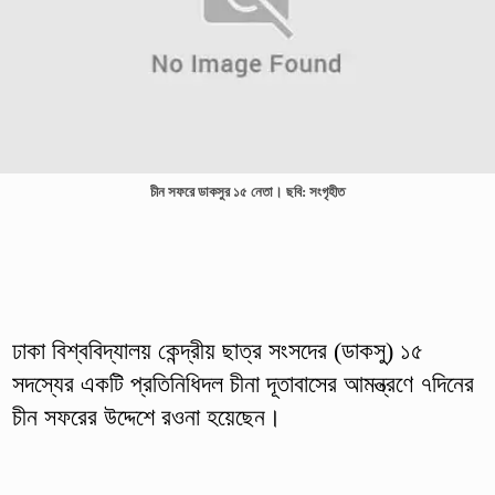
চীন সফরে ডাকসুর ১৫ নেতা। ছবি: সংগৃহীত
ঢাকা বিশ্ববিদ্যালয় কেন্দ্রীয় ছাত্র সংসদের (ডাকসু) ১৫
সদস্যের একটি প্রতিনিধিদল চীনা দূতাবাসের আমন্ত্রণে ৭দিনের
চীন সফরের উদ্দেশে রওনা হয়েছেন।