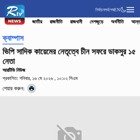
নির্বাচন
সর্বশেষ
EN
জাতীয়
রাজনীতি
রাজধানী
দেশজুড়ে
অর্থনীতি
আন্ত
ক্যাম্পাস
ভিপি সাদিক কায়েমের নেতৃত্বে চীন সফরে ডাকসুর ১৫
নেতা
আরটিভি নিউজ
প্রকাশিত: শনিবার, ১৬ মে ২০২৬ , ১০:০২ পিএম
শেয়ার করুন: