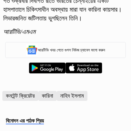
গত শুক্রবার দিবাগত রাতে ভারতের চেন্নাইয়ের একটি
হাসপাতালে চিকিৎসাধীন অবস্থায় মারা যান কারিনা কায়সার।
লিভারজনিত জটিলতায় ভুগছিলেন তিনি।
আরটিভি/এমএম
আরটিভি খবর পেতে গুগল নিউজ চ্যানেল ফলো করুন
কনটেন্ট ক্রিয়েটর
কারিনা
নাহিদ ইসলাম
বিনোদন
এর পাঠক প্রিয়