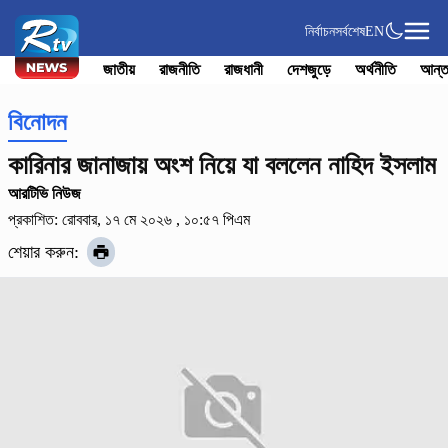
নির্বাচন
সর্বশেষ
EN
জাতীয়
রাজনীতি
রাজধানী
দেশজুড়ে
অর্থনীতি
আন্ত
বিনোদন
কারিনার জানাজায় অংশ নিয়ে যা বললেন নাহিদ ইসলাম
আরটিভি নিউজ
প্রকাশিত: রোববার, ১৭ মে ২০২৬ , ১০:৫৭ পিএম
শেয়ার করুন: