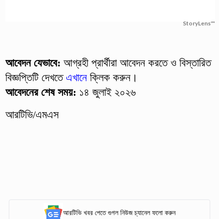
StoryLens™
আবেদন যেভাবে:
আগ্রহী প্রার্থীরা আবেদন করতে ও বিস্তারিত
বিজ্ঞপ্তিটি দেখতে
এখানে
ক্লিক করুন।
আবেদনের শেষ সময়:
১৪ জুলাই ২০২৬
আরটিভি/এমএস
আরটিভি খবর পেতে গুগল নিউজ চ্যানেল ফলো করুন