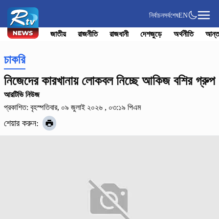
নির্বাচন
সর্বশেষ
EN
জাতীয়
রাজনীতি
রাজধানী
দেশজুড়ে
অর্থনীতি
আন্ত
চাকরি
নিজেদের কারখানায় লোকবল নিচ্ছে আকিজ বশির গ্রুপ
আরটিভি নিউজ
প্রকাশিত: বৃহস্পতিবার, ০৯ জুলাই ২০২৬ , ০৩:১৯ পিএম
শেয়ার করুন: