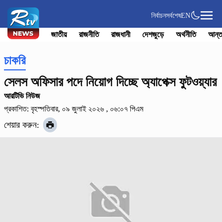
নির্বাচন
সর্বশেষ
EN
জাতীয়
রাজনীতি
রাজধানী
দেশজুড়ে
অর্থনীতি
আন্ত
চাকরি
সেলস অফিসার পদে নিয়োগ দিচ্ছে অ্যাপেক্স ফুটওয়্যার
আরটিভি নিউজ
প্রকাশিত: বৃহস্পতিবার, ০৯ জুলাই ২০২৬ , ০৬:০৭ পিএম
শেয়ার করুন: