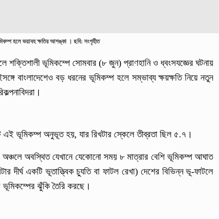
মিকম্প হলে ভয়াবহ ক্ষতির আশঙ্কা । ছবি: সংগৃহীত
 শক্তিশালী ভূমিকম্পে সোমবার (৮ জুন) প্রাণহানি ও ধ্বংসযজ্ঞের ঘটনায়
ে বাংলাদেশেও বড় ধরনের ভূমিকম্প হলে সম্ভাব্য ক্ষয়ক্ষতি নিয়ে নতুন
িকল্পনাবিদরা।
 এই ভূমিকম্প অনুভূত হয়, যার রিখটার স্কেলে তীব্রতা ছিল ৫.৭।
অঞ্চলে অবস্থিত যেখানে যেকোনো সময় ৮ মাত্রার বেশি ভূমিকম্প আঘাত
 দীর্ঘ একটি ভূতাত্ত্বিক চ্যুতি বা ফাটল রেখা) দেশের বিভিন্ন ভূ-ফাটলে
 ভূমিকম্পের ঝুঁকি তৈরি করছে।