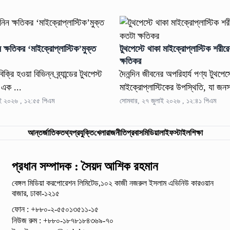
 ক্ষতিকর ‘মাইক্রোপ্লাস্টিক’মুক্ত
টুথপেস্টে থাকা মাইক্রোপ্লাস্টিক শরী
ক্ষতিকর
ক্রি হওয়া বিভিন্ন ব্র্যান্ডের টুথপেস্ট
দৈনন্দিন জীবনের অপরিহার্য পণ্য টুথপেস
 এক ...
মাইক্রোপ্লাস্টিকের উপস্থিতি, যা জনস্বা
াই ২০২৬ , ১২:৫৫ পিএম
সোমবার, ২৭ জুলাই ২০২৬ , ১২:৪১ পিএম
আন্তর্জাতিক
তথ্যপ্রযুক্তি
খেলা
রাজনীতি
প্রবাস
মিডিয়া
লাইফস্টাইল
শিক্ষা
প্রধান সম্পাদক : সৈয়দ আশিক রহমান
বেঙ্গল মিডিয়া করপোরেশন লিমিটেড,১০২ কাজী নজরুল ইসলাম
এভিনিউ কারওয়ান
বাজার, ঢাকা-১২১৫
ফোন : +৮৮০-২-৫৫০১৩৫১১-১৫
নিউজ রুম : +৮৮০-১৮৭৮১৮৪৩৬৯-৭০