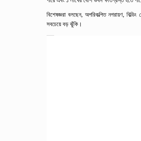
পারে এবং ১ লাখের বেশি ভবন ক্ষতিগ্রস্ত হতে পা
বিশেষজ্ঞরা বলছেন, অপরিকল্পিত নগরায়ণ, বিল্ডিং 
সবচেয়ে বড় ঝুঁকি।