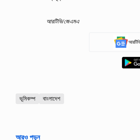
আরটিভি/জেএমএ
আরটিভি
ভূমিকম্প
বাংলাদেশ
আরও পড়ুন