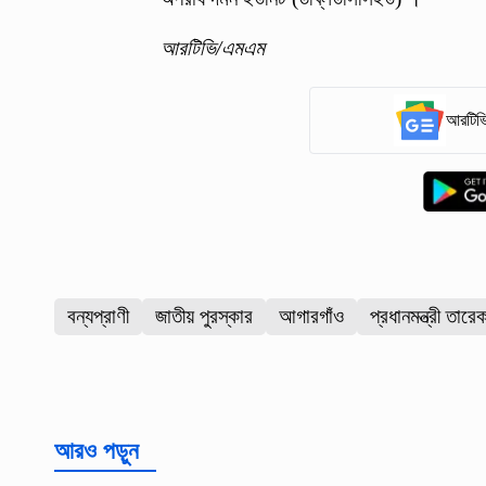
আরটিভি/এমএম
আরটিভি
বন্যপ্রাণী
জাতীয় পুরস্কার
আগারগাঁও
প্রধানমন্ত্রী তার
আরও পড়ুন