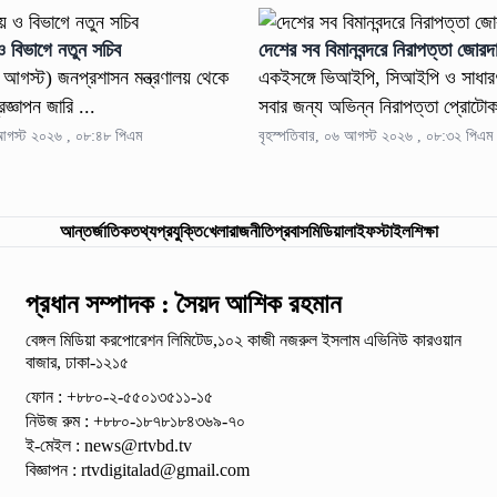
 ও বিভাগে নতুন সচিব
দেশের সব বিমানবন্দরে নিরাপত্তা জোরদা
৬ আগস্ট) জনপ্রশাসন মন্ত্রণালয় থেকে
একইসঙ্গে ভিআইপি, সিআইপি ও সাধার
রজ্ঞাপন জারি ...
সবার জন্য অভিন্ন নিরাপত্তা প্রোটোক
 আগস্ট ২০২৬ , ০৮:৪৮ পিএম
বৃহস্পতিবার, ০৬ আগস্ট ২০২৬ , ০৮:৩২ পিএম
আন্তর্জাতিক
তথ্যপ্রযুক্তি
খেলা
রাজনীতি
প্রবাস
মিডিয়া
লাইফস্টাইল
শিক্ষা
প্রধান সম্পাদক : সৈয়দ আশিক রহমান
বেঙ্গল মিডিয়া করপোরেশন লিমিটেড,১০২ কাজী নজরুল ইসলাম
এভিনিউ কারওয়ান
বাজার, ঢাকা-১২১৫
ফোন : +৮৮০-২-৫৫০১৩৫১১-১৫
নিউজ রুম : +৮৮০-১৮৭৮১৮৪৩৬৯-৭০
ই-মেইল :
news@rtvbd.tv
বিজ্ঞাপন :
rtvdigitalad@gmail.com