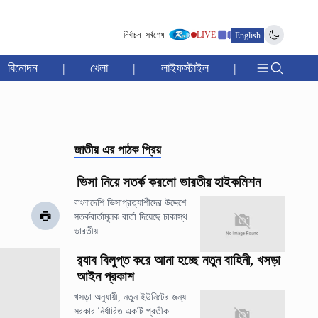
নির্বাচন
সর্বশেষ
LIVE
English
বিনোদন
|
খেলা
|
লাইফস্টাইল
|
জাতীয়
এর পাঠক প্রিয়
ভিসা নিয়ে সতর্ক করলো ভারতীয় হাইকমিশন
বাংলাদেশি ভিসাপ্রত্যাশীদের উদ্দেশে
সতর্কবার্তামূলক বার্তা দিয়েছে ঢাকাস্থ
ভারতীয়...
র‍্যাব বিলুপ্ত করে আনা হচ্ছে নতুন বাহিনী, খসড়া
আইন প্রকাশ
খসড়া অনুযায়ী, নতুন ইউনিটের জন্য
সরকার নির্ধারিত একটি প্রতীক