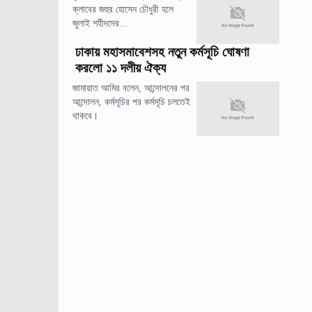
ক্লাবের জহুর হোসেন চৌধুরী হলে
জুলাই শহীদদের...
ঢাকায় মহাসমাবেশসহ নতুন কর্মসূচি ঘোষণা
করলো ১১ দলীয় ঐক্য
জামায়াত আমির বলেন, আন্দোলনের পর
আন্দোলন, কর্মসূচির পর কর্মসূচি চলতেই
থাকবে।