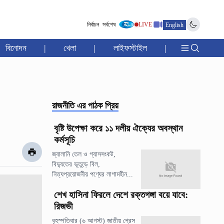
নির্বাচন
সর্বশেষ
LIVE
English
বিনোদন
|
খেলা
|
লাইফস্টাইল
|
রাজনীতি
এর পাঠক প্রিয়
বৃষ্টি উপেক্ষা করে ১১ দলীয় ঐক্যের অবস্থান
কর্মসূচি
জ্বালানি তেল ও গ্যাসসংকট,
বিদ্যুতের ভূতুড়ে বিল,
নিত্যপ্রয়োজনীয় পণ্যের লাগামহীন...
শেখ হাসিনা ফিরলে দেশে রক্তগঙ্গা বয়ে যাবে:
রিজভী
বৃহস্পতিবার (৬ আগস্ট) জাতীয় প্রেস