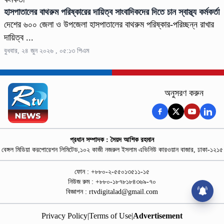
হাসপাতালের বাথরুম পরিষ্কারের দায়িত্ব সাংবাদিকদের দিতে চান স্বাস্থ্য কর্মকর্তা
দেশের ৬০০ জেলা ও উপজেলা হাসপাতালের বাথরুম পরিষ্কার-পরিচ্ছন্ন রাখার
দায়িত্ব ...
বুধবার, ২৪ জুন ২০২৬ , ০৫:১৩ পিএম
অনুসরণ করুন
প্রধান সম্পাদক : সৈয়দ আশিক রহমান
বেঙ্গল মিডিয়া করপোরেশন লিমিটেড,১০২ কাজী নজরুল ইসলাম এভিনিউ কারওয়ান বাজার, ঢাকা-১২১৫
ফোন : +৮৮০-২-৫৫০১৩৫১১-১৫
নিউজ রুম : +৮৮০-১৮৭৮১৮৪৩৬৯-৭০
বিজ্ঞাপন :
rtvdigitalad@gmail.com
Privacy Policy
|
Terms of Use
|
Advertisement