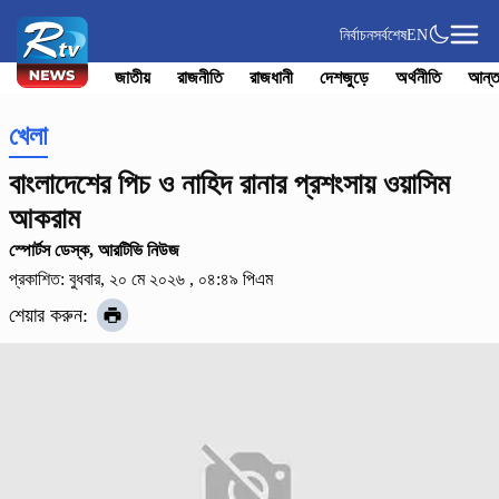
নির্বাচন
সর্বশেষ
EN
জাতীয়
রাজনীতি
রাজধানী
দেশজুড়ে
অর্থনীতি
আন্ত
খেলা
বাংলাদেশের পিচ ও নাহিদ রানার প্রশংসায় ওয়াসিম
আকরাম
স্পোর্টস ডেস্ক, আরটিভি নিউজ
প্রকাশিত: বুধবার, ২০ মে ২০২৬ , ০৪:৪৯ পিএম
শেয়ার করুন: