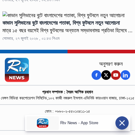
কাভান সুলিভানের বুটে বাংলাদেশের পতাকা, বিশ্ব ফুটবলে নতুন আলোচনা
মাত্র ১৫ বছর বয়সেই বিশ্ব ফুটবলের অন্যতম সম্ভাবনাময় প্রতিভা হিসেবে ...
সোমবার, ২৭ জুলাই ২০২৬ , ০১:৫৩ পিএম
অনুসরণ করুন
প্রধান সম্পাদক : সৈয়দ আশিক রহমান
বেঙ্গল মিডিয়া করপোরেশন লিমিটেড,১০২ কাজী নজরুল ইসলাম এভিনিউ কারওয়ান বাজার, ঢাকা-১২১৫
ফোন : +৮৮০-২-৫৫০১৩৫১১-১৫
নিউজ রুম : +৮৮০-১৮৭৮১৮৪৩৬৯-৭০
Rtv News - App Store
বিজ্ঞাপন :
rtvdigitalad@gmail.com