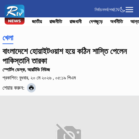
নির্বাচন
সর্বশেষ
EN
জাতীয়
রাজনীতি
রাজধানী
দেশজুড়ে
অর্থনীতি
আন্ত
খেলা
বাংলাদেশে হোয়াইটওয়াশ হয়ে কঠিন শাস্তি পেলেন
পাকিস্তানি তারকা
স্পোর্টস ডেস্ক, আরটিভি নিউজ
প্রকাশিত: বুধবার, ২০ মে ২০২৬ , ০৫:১৯ পিএম
শেয়ার করুন: