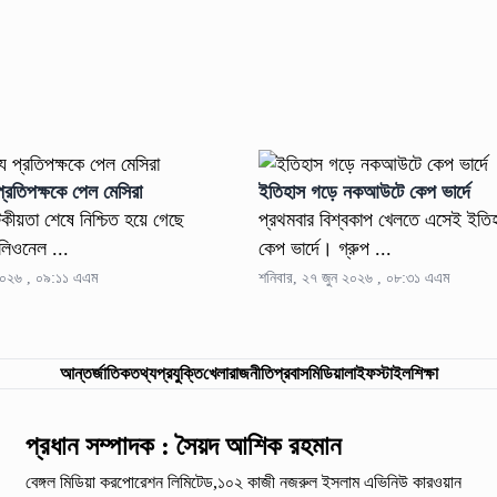
রতিপক্ষকে পেল মেসিরা
ইতিহাস গড়ে নকআউটে কেপ ভার্দে
াটকীয়তা শেষে নিশ্চিত হয়ে গেছে
প্রথমবার বিশ্বকাপ খেলতে এসেই ইত
লিওনেল ...
কেপ ভার্দে। গ্রুপ ...
 ২০২৬ , ০৯:১১ এএম
শনিবার, ২৭ জুন ২০২৬ , ০৮:৩১ এএম
আন্তর্জাতিক
তথ্যপ্রযুক্তি
খেলা
রাজনীতি
প্রবাস
মিডিয়া
লাইফস্টাইল
শিক্ষা
প্রধান সম্পাদক : সৈয়দ আশিক রহমান
বেঙ্গল মিডিয়া করপোরেশন লিমিটেড,১০২ কাজী নজরুল ইসলাম
এভিনিউ কারওয়ান