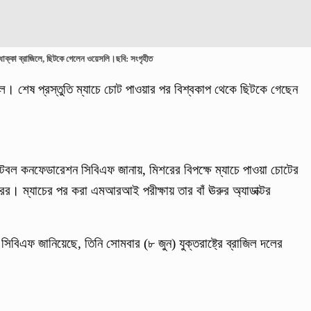
ধাক্কা ব্রাজিলে, ছিটকে গেলেন ওয়েসলি।ছবি: সংগৃহীত
াজিল। শেষ প্রস্তুতি ম্যাচে চোট পাওয়ার পর বিশ্বকাপ থেকে ছিটকে গেছেন
ফুটবল কনফেডারেশন সিবিএফ জানায়, মিশরের বিপক্ষে ম্যাচে পাওয়া চোটের
রের। ম্যাচের পর করা এমআরআই পরীক্ষায় তার বাঁ ঊরুর অ্যাডাক্টর
বিএফ জানিয়েছে, তিনি সোমবার (৮ জুন) যুক্তরাষ্ট্রে ব্রাজিল দলের