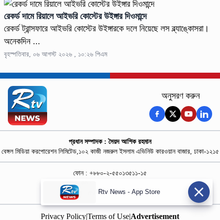
রেকর্ড দামে রিয়ালে আইভরি কোস্টের উইঙ্গার দিওমান্দে
রেকর্ড ট্রান্সফারে আইভরি কোস্টের উইঙ্গারকে দলে নিয়েছে লস ব্ল্যাঙ্কোসরা।
অনেকদিন ...
বৃহস্পতিবার, ০৬ আগস্ট ২০২৬ , ১০:২৬ পিএম
অনুসরণ করুন
প্রধান সম্পাদক : সৈয়দ আশিক রহমান
বেঙ্গল মিডিয়া করপোরেশন লিমিটেড,১০২ কাজী নজরুল ইসলাম এভিনিউ কারওয়ান বাজার, ঢাকা-১২১৫
ফোন : +৮৮০-২-৫৫০১৩৫১১-১৫
নিউজ রুম : +৮৮০-১৮৭৮১৮৪৩৬৯-৭০
Rtv News - App Store
বিজ্ঞাপন :
rtvdigitalad@gmail.com
Privacy Policy
|
Terms of Use
|
Advertisement