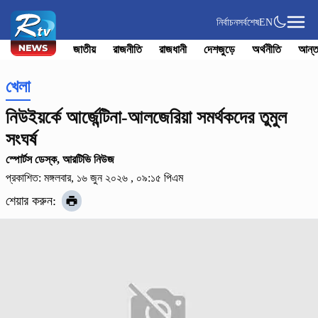
নির্বাচন
সর্বশেষ
EN
জাতীয়
রাজনীতি
রাজধানী
দেশজুড়ে
অর্থনীতি
আন্ত
খেলা
নিউইয়র্কে আর্জেন্টিনা-আলজেরিয়া সমর্থকদের তুমুল
সংঘর্ষ
স্পোর্টস ডেস্ক, আরটিভি নিউজ
প্রকাশিত: মঙ্গলবার, ১৬ জুন ২০২৬ , ০৯:১৫ পিএম
শেয়ার করুন: