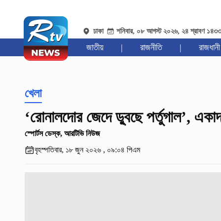
ঢাকা
শনিবার, ০৮ আগস্ট ২০২৬, ২৪ শ্রাবণ ১৪৩
জাতীয়
|
রাজনীতি
|
রাজধানী
খেলা
‘রোনালদোর জেদে ডু্বছে পর্তুগাল’, একা
স্পোর্টস ডেস্ক, আরটিভি নিউজ
বৃহস্পতিবার, ১৮ জুন ২০২৬ , ০৯:০৪ পিএম