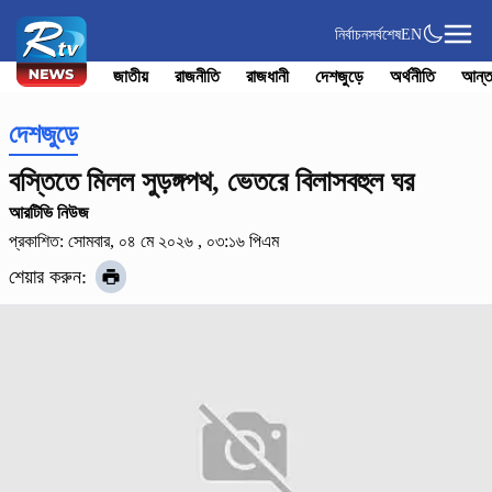
নির্বাচন
সর্বশেষ
EN
জাতীয়
রাজনীতি
রাজধানী
দেশজুড়ে
অর্থনীতি
আন্ত
দেশজুড়ে
বস্তিতে মিলল সুড়ঙ্গপথ, ভেতরে বিলাসবহুল ঘর
আরটিভি নিউজ
প্রকাশিত: সোমবার, ০৪ মে ২০২৬ , ০৩:১৬ পিএম
শেয়ার করুন: