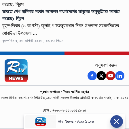
ভারতে শেখ হাসিনার সংবাদ সম্মেলন বাংলাদেশের মানুষের অনুভূতিতে আঘাত
করেছে: প্রিন্স
বৃহস্পতিবার (৬ আগস্ট) জুলাই গণঅভ্যুত্থান দিবস উপলক্ষে ময়মনসিংহের
ধোবাউড়া উপজেলা ...
বৃহস্পতিবার, ০৬ আগস্ট ২০২৬ , ০৯:৫২ পিএম
অনুসরণ করুন
প্রধান সম্পাদক : সৈয়দ আশিক রহমান
বেঙ্গল মিডিয়া করপোরেশন লিমিটেড,১০২ কাজী নজরুল ইসলাম এভিনিউ কারওয়ান বাজার, ঢাকা-১২১৫
ফোন : +৮৮০-২-৫৫০১৩৫১১-১৫
নিউজ রুম : +৮৮০-১৮৭৮১৮৪৩৬৯-৭০
Rtv News - App Store
বিজ্ঞাপন :
rtvdigitalad@gmail.com