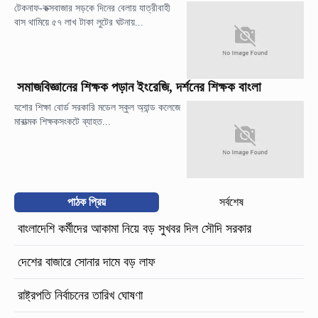
টেকনাফ-কক্সবাজার সড়কে দিনের বেলায় যাত্রীবাহী
বাস থামিয়ে ৫৭ লাখ টাকা লুটের ঘটনায়...
সমাজবিজ্ঞানের শিক্ষক পড়ান ইংরেজি, দর্শনের শিক্ষক বাংলা
যশোর শিক্ষা বোর্ড সরকারি মডেল স্কুল অ্যান্ড কলেজে
মারাত্মক শিক্ষকসংকটে ব্যাহত...
পাঠক প্রিয়
সর্বশেষ
বাংলাদেশি কর্মীদের আকামা নিয়ে বড় সুখবর দিল সৌদি সরকার
দেশের বাজারে সোনার দামে বড় লাফ
রাষ্ট্রপতি নির্বাচনের তারিখ ঘোষণা