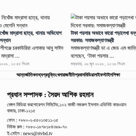
খোঁজ মাদ্রাসা ছাত্র, থানায় অভিযোগ
টাকা পয়সার অভাবে কারো পড়ালেখা বন্
সন্ধান
সরকার: সমাজকল্যাণমন্ত্রী
শীগঞ্জে চরকাউরিয়া এলাকার আবু সাঈদ
সমাজকল্যাণমন্ত্রী ডা এ জেড এম জাহ
মাদ্রাসা ...
বলেছেন, ‘টাকা পয়সার ...
ন ২০২৬ , ১০:৫৫ পিএম
শুক্রবার, ২৬ জুন ২০২৬ , ১০:১৬ পিএম
আন্তর্জাতিক
তথ্যপ্রযুক্তি
খেলা
রাজনীতি
প্রবাস
মিডিয়া
লাইফস্টাইল
শিক্ষা
প্রধান সম্পাদক : সৈয়দ আশিক রহমান
বেঙ্গল মিডিয়া করপোরেশন লিমিটেড,১০২ কাজী নজরুল ইসলাম
এভিনিউ কারওয়ান
বাজার, ঢাকা-১২১৫
ফোন : +৮৮০-২-৫৫০১৩৫১১-১৫
নিউজ রুম : +৮৮০-১৮৭৮১৮৪৩৬৯-৭০
ই-মেইল :
news@rtvbd.tv