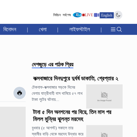
নির্বাচন
সর্বশেষ
LIVE
English
বিনোদন
|
খেলা
|
লাইফস্টাইল
|
দেশজুড়ে
এর পাঠক প্রিয়
কক্সবাজারে দিনদুপুরে দুর্ধর্ষ ডাকাতি, গ্রেপ্তার ২
টেকনাফ-কক্সবাজার সড়কে দিনের
বেলায় যাত্রীবাহী বাস থামিয়ে ৫৭ লাখ
টাকা লুটের ঘটনায়...
টানা ৫ দিন অনশনের পর বিয়ে, তিন মাস পর
মিলল মুন্নির ঝুলন্ত মরদেহ
বুধবার (৫ আগস্ট) সকালে তার
স্বামীর বাড়ি থেকে মরদেহ উদ্ধার করে