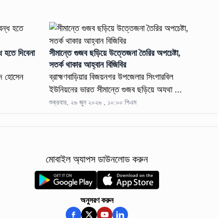
ধ হতে দিবেনা
সীমান্তে গুজব ছড়িয়ে উত্তেজনা তৈরির অপচেষ্টা,
সতর্ক থাকার আহ্বান বিজিবির
িদ হোসেন
ব্রাহ্মণবাড়িয়ার বিজয়নগর উপজেলার সিংগারবিল
ইউনিয়নের ভারত সীমান্তে গুজব ছড়িয়ে অযথা ...
শুক্রবার, ২৬ জুন ২০২৬ , ১০:০০ পিএম
মোবাইল অ্যাপস ডাউনলোড করুন
অনুসরণ করুন