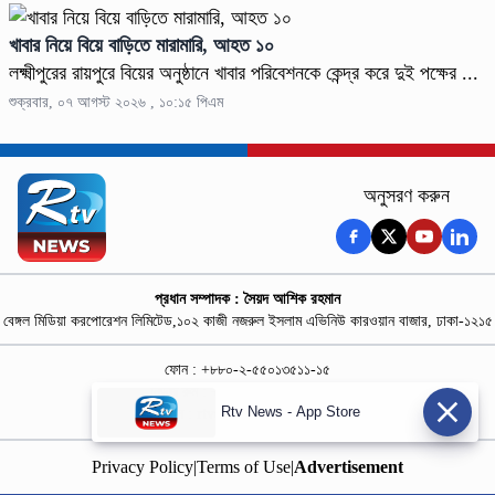
খাবার নিয়ে বিয়ে বাড়িতে মারামারি, আহত ১০
লক্ষ্মীপুরের রায়পুরে বিয়ের অনুষ্ঠানে খাবার পরিবেশনকে কেন্দ্র করে দুই পক্ষের ...
শুক্রবার, ০৭ আগস্ট ২০২৬ , ১০:১৫ পিএম
অনুসরণ করুন
প্রধান সম্পাদক : সৈয়দ আশিক রহমান
বেঙ্গল মিডিয়া করপোরেশন লিমিটেড,১০২ কাজী নজরুল ইসলাম এভিনিউ কারওয়ান বাজার, ঢাকা-১২১৫
ফোন : +৮৮০-২-৫৫০১৩৫১১-১৫
নিউজ রুম : +৮৮০-১৮৭৮১৮৪৩৬৯-৭০
Rtv News - App Store
বিজ্ঞাপন :
rtvdigitalad@gmail.com
Privacy Policy
|
Terms of Use
|
Advertisement