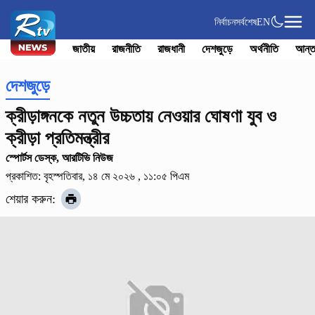
নির্বাচন
সর্বশেষ
EN
জাতীয়
রাজনীতি
রাজধানী
দেশজুড়ে
অর্থনীতি
আন্ত
দেশজুড়ে
ক্রীড়াঙ্গনকে নতুন উচ্চতায় নেওয়ার ঘোষণা যুব ও
ক্রীড়া প্রতিমন্ত্রীর
স্পোর্টস ডেস্ক, আরটিভি নিউজ
প্রকাশিত: বৃহস্পতিবার, ১৪ মে ২০২৬ , ১১:০৫ পিএম
শেয়ার করুন: