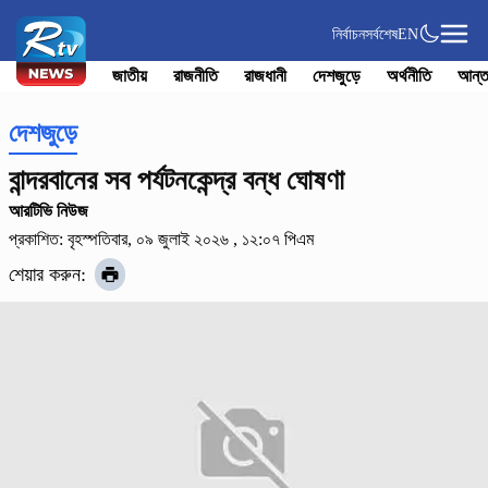
নির্বাচন
সর্বশেষ
EN
জাতীয়
রাজনীতি
রাজধানী
দেশজুড়ে
অর্থনীতি
আন্ত
দেশজুড়ে
বান্দরবানের সব পর্যটনকেন্দ্র বন্ধ ঘোষণা
আরটিভি নিউজ
প্রকাশিত: বৃহস্পতিবার, ০৯ জুলাই ২০২৬ , ১২:০৭ পিএম
শেয়ার করুন: