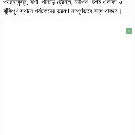
পর্যটনকেন্দ্র, ঝর্ণা, পাহাড়ি ট্রেইল, নদীপথ, দুর্গম এলাকা ও
ঝুঁকিপূর্ণ স্থানে পর্যটকদের ভ্রমণ সম্পূর্ণভাবে বন্ধ থাকবে।