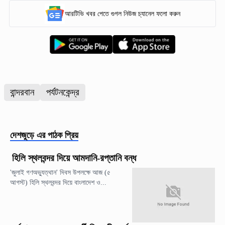
আরটিভি খবর পেতে গুগল নিউজ চ্যানেল ফলো করুন
বান্দরবান
পর্যটনকেন্দ্র
দেশজুড়ে
এর পাঠক প্রিয়
হিলি স্থলবন্দর দিয়ে আমদানি-রপ্তানি বন্ধ
'জুলাই গণঅভ্যুত্থান' দিবস উপলক্ষে আজ (৫
আগস্ট) হিলি স্থলবন্দর দিয়ে বাংলাদেশ ও...