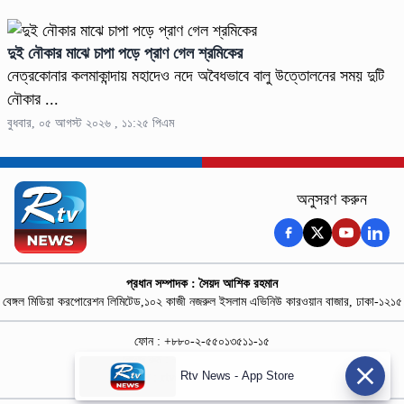
দুই নৌকার মাঝে চাপা পড়ে প্রাণ গেল শ্রমিকের
নেত্রকোনার কলমাকান্দায় মহাদেও নদে অবৈধভাবে বালু উত্তোলনের সময় দুটি
নৌকার ...
বুধবার, ০৫ আগস্ট ২০২৬ , ১১:২৫ পিএম
অনুসরণ করুন
প্রধান সম্পাদক : সৈয়দ আশিক রহমান
বেঙ্গল মিডিয়া করপোরেশন লিমিটেড,১০২ কাজী নজরুল ইসলাম এভিনিউ কারওয়ান বাজার, ঢাকা-১২১৫
ফোন : +৮৮০-২-৫৫০১৩৫১১-১৫
নিউজ রুম : +৮৮০-১৮৭৮১৮৪৩৬৯-৭০
Rtv News - App Store
বিজ্ঞাপন :
rtvdigitalad@gmail.com