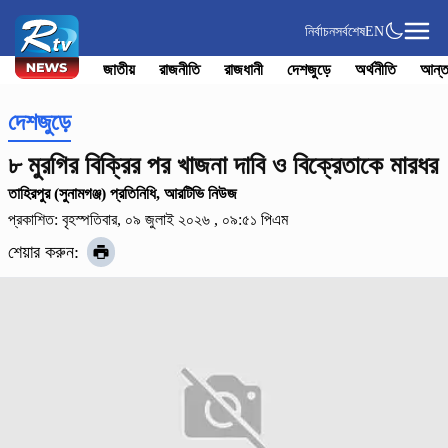
নির্বাচন
সর্বশেষ
EN
জাতীয়
রাজনীতি
রাজধানী
দেশজুড়ে
অর্থনীতি
আন্ত
দেশজুড়ে
৮ মুরগির বিক্রির পর খাজনা দাবি ও বিক্রেতাকে মারধর
তাহিরপুর (সুনামগঞ্জ) প্রতিনিধি, আরটিভি নিউজ
প্রকাশিত: বৃহস্পতিবার, ০৯ জুলাই ২০২৬ , ০৯:৫১ পিএম
শেয়ার করুন: