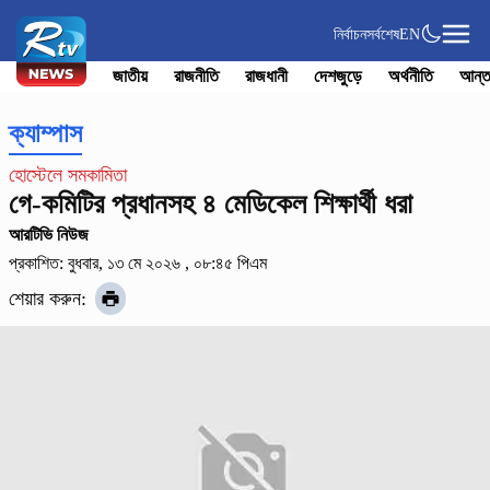
নির্বাচন
সর্বশেষ
EN
জাতীয়
রাজনীতি
রাজধানী
দেশজুড়ে
অর্থনীতি
আন্ত
ক্যাম্পাস
হোস্টেলে সমকামিতা
গে-কমিটির প্রধানসহ ৪ মেডিকেল শিক্ষার্থী ধরা
আরটিভি নিউজ
প্রকাশিত: বুধবার, ১৩ মে ২০২৬ , ০৮:৪৫ পিএম
শেয়ার করুন: