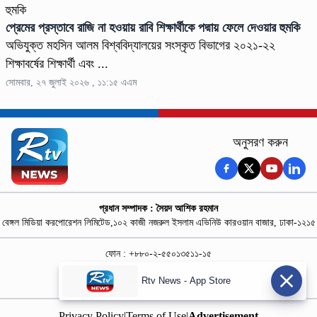
প্রেমের প্রস্তাবে রাজি না হওয়ায় রাবি শিক্ষার্থীকে পদ্মায় ফেলে দেওয়ার হুমকি
অভিযুক্ত মহসিন আলম বিশ্ববিদ্যালয়ের সংস্কৃত বিভাগের ২০২১-২২
শিক্ষাবর্ষের শিক্ষার্থী এবং ...
সোমবার, ২৭ জুলাই ২০২৬ , ১১:১৫ এএম
অনুসরণ করুন
প্রধান সম্পাদক : সৈয়দ আশিক রহমান
বেঙ্গল মিডিয়া করপোরেশন লিমিটেড,১০২ কাজী নজরুল ইসলাম এভিনিউ কারওয়ান বাজার, ঢাকা-১২১৫
ফোন : +৮৮০-২-৫৫০১৩৫১১-১৫
নিউজ রুম : +৮৮০-১৮৭৮১৮৪৩৬৯-৭০
Rtv News - App Store
বিজ্ঞাপন :
rtvdigitalad@gmail.com
Privacy Policy
|
Terms of Use
|
Advertisement