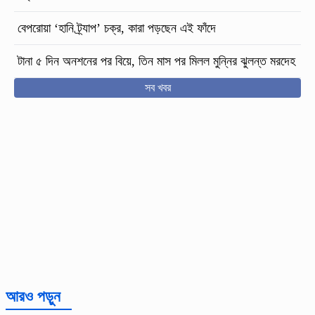
বেপরোয়া ‘হানি ট্র্যাপ’ চক্র, কারা পড়ছেন এই ফাঁদে
টানা ৫ দিন অনশনের পর বিয়ে, তিন মাস পর মিলল মুন্নির ঝুলন্ত মরদেহ
সব খবর
আরও পড়ুন