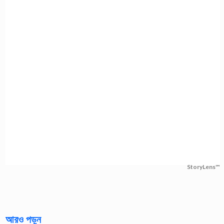
StoryLens™
আরও পড়ুন