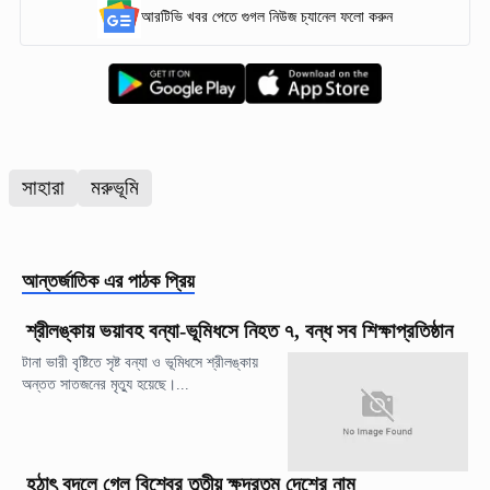
আরটিভি খবর পেতে গুগল নিউজ চ্যানেল ফলো করুন
সাহারা
মরুভূমি
আন্তর্জাতিক
এর পাঠক প্রিয়
শ্রীলঙ্কায় ভয়াবহ বন্যা-ভূমিধসে নিহত ৭, বন্ধ সব শিক্ষাপ্রতিষ্ঠান
টানা ভারী বৃষ্টিতে সৃষ্ট বন্যা ও ভূমিধসে শ্রীলঙ্কায়
অন্তত সাতজনের মৃত্যু হয়েছে।...
হঠাৎ বদলে গেল বিশ্বের তৃতীয় ক্ষুদ্রতম দেশের নাম