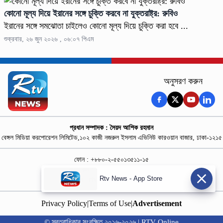
কোনো মূল্য দিয়ে ইরানের সঙ্গে চুক্তি করবে না যুক্তরাষ্ট্র: রুবিও
ইরানের সঙ্গে সমঝোতা চাইলেও কোনো মূল্য দিয়ে চুক্তি করা হবে ...
শুক্রবার, ২৬ জুন ২০২৬ , ০৬:০৭ পিএম
অনুসরণ করুন
প্রধান সম্পাদক : সৈয়দ আশিক রহমান
বেঙ্গল মিডিয়া করপোরেশন লিমিটেড,১০২ কাজী নজরুল ইসলাম এভিনিউ কারওয়ান বাজার, ঢাকা-১২১৫
ফোন : +৮৮০-২-৫৫০১৩৫১১-১৫
নিউজ রুম : +৮৮০-১৮৭৮১৮৪৩৬৯-৭০
Rtv News - App Store
বিজ্ঞাপন :
rtvdigitalad@gmail.com
Privacy Policy
|
Terms of Use
|
Advertisement
© স্বত্বাধিকার সংরক্ষিত ২০১৬-২০২৬ | RTV Online