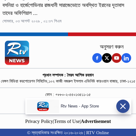
বসনিয়া ও হার্জেগোভিনার রাজধানী সারাজেভোতে অবস্থিত ইরানের দূতাবাস
তাদের অফিশিয়াল ...
সোমবার, ০৩ আগস্ট ২০২৬ , ০১:৩৭ পিএম
অনুসরণ করুন
প্রধান সম্পাদক : সৈয়দ আশিক রহমান
বেঙ্গল মিডিয়া করপোরেশন লিমিটেড,১০২ কাজী নজরুল ইসলাম এভিনিউ কারওয়ান বাজার, ঢাকা-১২১৫
ফোন : +৮৮০-২-৫৫০১৩৫১১-১৫
নিউজ রুম : +৮৮০-১৮৭৮১৮৪৩৬৯-৭০
Rtv News - App Store
বিজ্ঞাপন :
rtvdigitalad@gmail.com
Privacy Policy
|
Terms of Use
|
Advertisement
© স্বত্বাধিকার সংরক্ষিত ২০১৬-২০২৬ | RTV Online