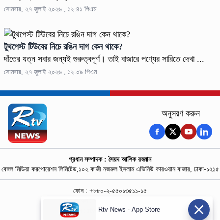
সোমবার, ২৭ জুলাই ২০২৬ , ১২:৪১ পিএম
টুথপেস্ট টিউবের নিচে রঙিন দাগ কেন থাকে?
দাঁতের যত্ন সবার জন্যই গুরুত্বপূর্ণ। তাই বাজারে পণ্যের সারিতে দেখা ...
সোমবার, ২৭ জুলাই ২০২৬ , ১২:০৯ পিএম
অনুসরণ করুন
প্রধান সম্পাদক : সৈয়দ আশিক রহমান
বেঙ্গল মিডিয়া করপোরেশন লিমিটেড,১০২ কাজী নজরুল ইসলাম এভিনিউ কারওয়ান বাজার, ঢাকা-১২১৫
ফোন : +৮৮০-২-৫৫০১৩৫১১-১৫
নিউজ রুম : +৮৮০-১৮৭৮১৮৪৩৬৯-৭০
Rtv News - App Store
বিজ্ঞাপন :
rtvdigitalad@gmail.com