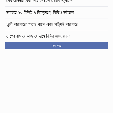
শেখ হাসিনার ফেরা নিয়ে সোহেল তাজের স্ট্যাটাস
দুবাইয়ে ২০ মিনিটে ৭ বিস্ফোরণ, ভিডিও ভাইরাল
‘বন্দী কারাগারে’ গানের গায়ক এবার সত্যিই কারাগারে
দেশের বাজারে আজ যে দামে বিক্রি হচ্ছে সোনা
সব খবর