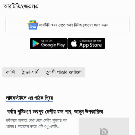
আরটিভি/জেএমএ
আরটিভি খবর পেতে গুগল নিউজ চ্যানেল ফলো করুন
কাশি
ঠান্ডা-সর্দি
তুলসী পাতার গুণাগুণ
লাইফস্টাইল
এর পাঠক প্রিয়
বর্ষায় পুষ্টিগুণে ভরপুর দেশীয় ফল গাব, জানুন উপকারিতা
বর্ষাকালে বাজারে দেখা মেলে দেশীয় সুস্বাদু ফল
গাবের। অনেকের কাছে এটি শুধু একটি...