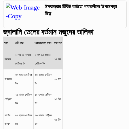
ঈদযাত্রার টিকিট কাটতে গাবতলীতে উপচেপড়া
ভিড়
জ্বালানি তেলের বর্তমান মজুদের তালিকা
পণ্য
মোট মজুদ
ব্যবহারযোগ্য মজুদ
মজুদকাল
২ লাখ ১৪ হাজার
১ লাখ ৬৪ হাজার
ডিজেল
১৪ দিন
মেট্রিক টন
মেট্রিক টন
৩৭ হাজার মেট্রিক
৩৪ হাজার মেট্রিক
অকটেন
২৮ দিন
টন
টন
২১ হাজার মেট্রিক
১৯ হাজার মেট্রিক
পেট্রোল
১৫ দিন
টন
টন
ফার্নেস
৮৫ হাজার মেট্রিক
৭৬ হাজার মেট্রিক
৯৩ দিন
অয়েল
টন
টন