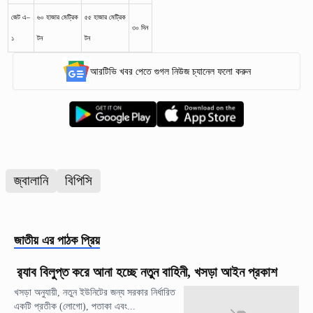
জেট এ–
৬০ হাজার মেট্রিক
৫৫ হাজার মেট্রিক
৩০ দিন
১
টন
টন
আরটিভি খবর পেতে গুগল নিউজ চ্যানেল ফলো করুন
জ্বালানি
বিপিসি
জাতীয়
এর পাঠক প্রিয়
র‍্যাব বিলুপ্ত করে আনা হচ্ছে নতুন বাহিনী, খসড়া আইন প্রকাশ
খসড়া অনুযায়ী, নতুন ইউনিটের জন্য সরকার নির্ধারিত
একটি প্রতীক (লোগো), পতাকা এবং...