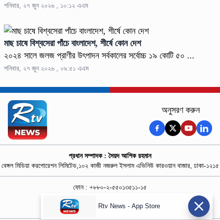
শনিবার, ২৭ জুন ২০২৬ , ১০:১২ এএম
মাছ চাষে বিশ্বসেরা পাঁচে বাংলাদেশ, শীর্ষে কোন দেশ
২০২৪ সালে জলজ প্রাণীর উৎপাদন সর্বকালের সর্বোচ্চ ১৯ কোটি ৫০ ...
শনিবার, ২৭ জুন ২০২৬ , ০৯:৫১ এএম
অনুসরণ করুন
প্রধান সম্পাদক : সৈয়দ আশিক রহমান
বেঙ্গল মিডিয়া করপোরেশন লিমিটেড,১০২ কাজী নজরুল ইসলাম এভিনিউ কারওয়ান বাজার, ঢাকা-১২১৫
ফোন : +৮৮০-২-৫৫০১৩৫১১-১৫
নিউজ রুম : +৮৮০-১৮৭৮১৮৪৩৬৯-৭০
Rtv News - App Store
বিজ্ঞাপন :
rtvdigitalad@gmail.com