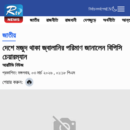
নির্বাচন
সর্বশেষ
EN
জাতীয়
রাজনীতি
রাজধানী
দেশজুড়ে
অর্থনীতি
আন্ত
জাতীয়
দেশে মজুদ থাকা জ্বালানির পরিমাণ জানালেন বিপিসি
চেয়ারম্যান
আরটিভি নিউজ
প্রকাশিত: মঙ্গলবার, ০৩ মার্চ ২০২৬ , ০১:১৮ পিএম
শেয়ার করুন: