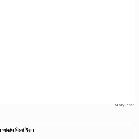
StoryLens™
ুরুর আভাস দিলো ইরান