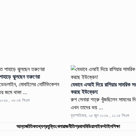
 পাহাড়ে ঝুলছেন তরুণেরা
 ডেডলাইন, মোবাইলের নোটিফিকেশন
যেভাবে এআই দিয়ে রাশিয়ার সামরিক সরঞ
করছে ইউক্রেন!
র জমে থাকা ...
রুশ সেনারা শত্রু খুঁজছিলেন সামনের দ
ন ২০২৬ , ০৮:০৪ পিএম
এখন তাদের ভয় ...
বৃহস্পতিবার, ২৫ জুন ২০২৬ , ১১:১৫ পিএম
আন্তর্জাতিক
তথ্যপ্রযুক্তি
খেলা
রাজনীতি
প্রবাস
মিডিয়া
লাইফস্টাইল
শিক্ষা